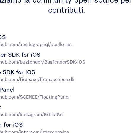
aziamo la community open source per t
contributi.
iOS
thub.com/apollographql/apollo-ios
er SDK for iOS
ithub.com/bugfender/BugfenderSDK-iOS
e SDK for iOS
thub.com/firebase/firebase-ios-sdk
gPanel
ithub.com/SCENEE/FloatingPanel
t
ithub.com/Instagram/IGListKit
m for iOS
ithub.com/intercom/intercom-ios