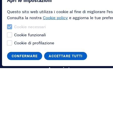
Apri le impostazioni
Questo sito web utilizza i cookie al fine di migliorare l'e
Consulta la nostra
Cookie policy
e aggiorna le tue prefe
Cookie necessari
Cookie funzionali
Cookie di profilazione
CONFERMARE
ACCETTARE TUTTI
Acquista
Acquista un
abbonamento
Acquista una gift car
Riscatta il tuo codice
voucher