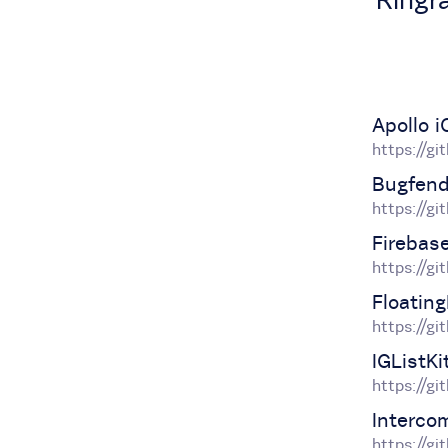
Ringr
Apollo 
https://gi
Bugfend
https://g
Firebas
https://gi
Floatin
https://g
IGListKi
https://g
Interco
https://g