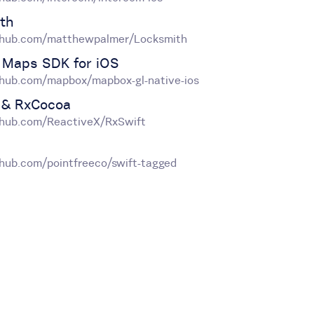
th
ithub.com/matthewpalmer/Locksmith
Maps SDK for iOS
ithub.com/mapbox/mapbox-gl-native-ios
 & RxCocoa
ithub.com/ReactiveX/RxSwift
ithub.com/pointfreeco/swift-tagged