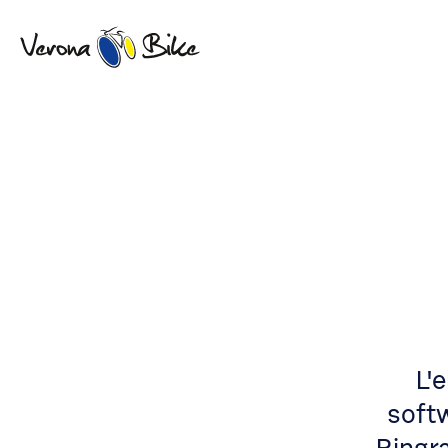
L'
soft