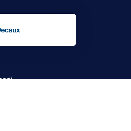
cedi
tch to English
sa all'italiano