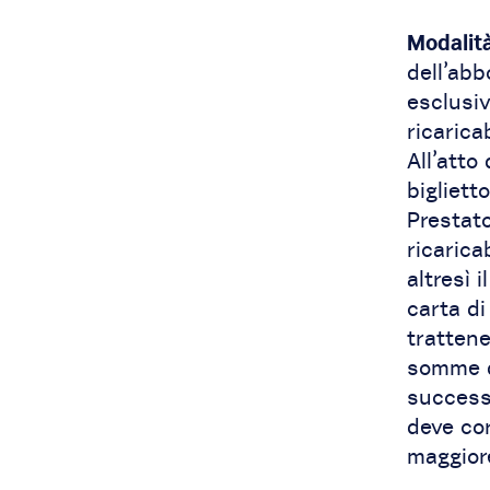
Modalit
dell’ab
esclusi
ricarica
All’atto
bigliett
Prestato
ricarica
altresì 
carta di
trattene
somme do
successi
deve cor
maggior