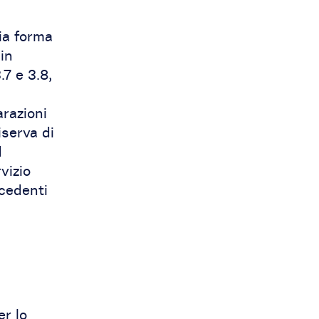
ia forma
in
.7 e 3.8,
razioni
iserva di
d
vizio
ecedenti
r lo