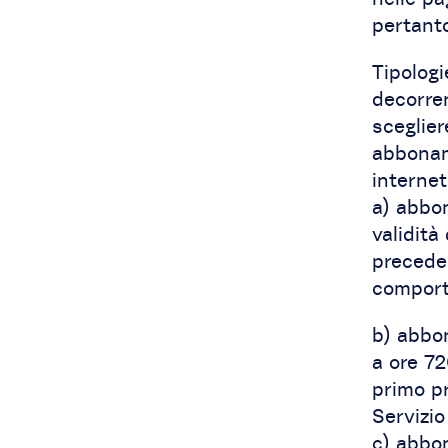
pertanto
Tipologi
decorren
sceglier
abboname
internet
a) abbon
validità
precede
comporte
b) abbon
a ore 72
primo pr
Servizio
c) abbon