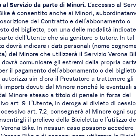
al Servizio da parte di Minori.
L’accesso al Serv
Bike è consentito anche ai Minori, subordinata
toscrizione del Contratto e dell’abbonamento o
isto del biglietto, con una delle modalità indicate 
parte dell’Utente che sia genitore o tutore. In tal 
o dovrà indicare i dati personali (nome cognome
ta) del Minore che utilizzerà il Servizio Verona Bi
 dovrà comunicare gli estremi della propria carta
per il pagamento dell’abbonamento o del bigliett
 autorizza sin d’ora il Prestatore a trattenere gli
li importi dovuti dal Minore nonché le eventual
al Minore stesso a titolo di penale in forza del
vo art. 9. L’Utente, in deroga al divieto di cessi
uccessivo art. 7.2, consegnerà al Minore ogni su
entirgli il prelievo della Bicicletta e l’utilizzo de
o Verona Bike. In nessun caso possono accedere 
 Verona Bike e di conseguenza utilizzare le Bicicle