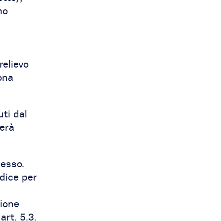
mo
relievo
ona
uti dal
terà
cesso.
odice per
p
zione
art. 5.3.