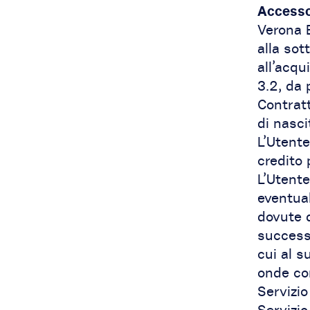
Accesso 
Verona 
alla sot
all’acqu
3.2, da 
Contratt
di nasci
L’Utente
credito 
L’Utente
eventua
dovute d
successi
cui al s
onde cons
Servizi
Servizio