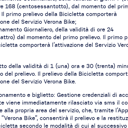
ore 168 (centosessantotto), dal momento del pri
. Il primo prelievo della Bicicletta comporterà
zione del Servizio Verona Bike;
amento Giornaliero, della validità di ore 24
attro) dal momento del primo prelievo. Il primo p
cicletta comporterà l’attivazione del Servizio Ver
etto della validità di 1 (una) ora e 30 (trenta) min
del prelievo. Il prelievo della Bicicletta compor
zione del Servizio Verona Bike.
namento e biglietto: Gestione credenziali di ac
te viene immediatamente rilasciato via sms il c
 alla propria area del servizio, che, tramite l’Ap
e “Verona Bike”, consentirà il prelievo e la restitu
cicletta secondo le modalità di cui al successivo 