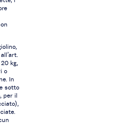
ore
con
iolino,
ll’art.
 20 kg,
i o
ne. In
e sotto
 per il
ciato),
ciate.
lcun