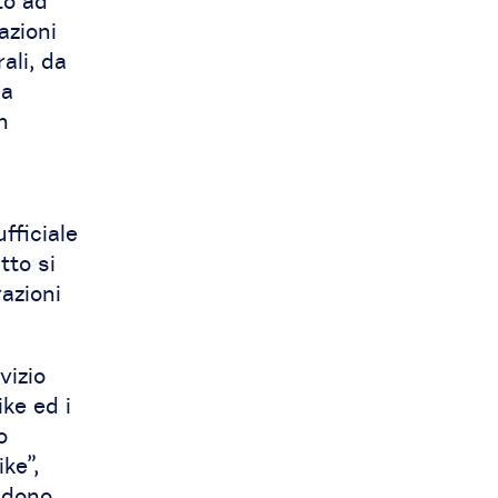
to ad
azioni
ali, da
sa
n
fficiale
tto si
azioni
vizio
ike ed i
o
ke”,
endono