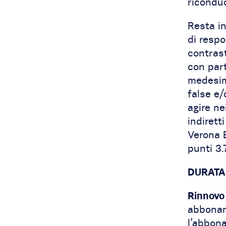
riconduc
Resta in
di respo
contrast
con part
medesim
false e/
agire ne
indirett
Verona B
punti 3.
DURATA
Rinnovo
abbonam
l’abbon