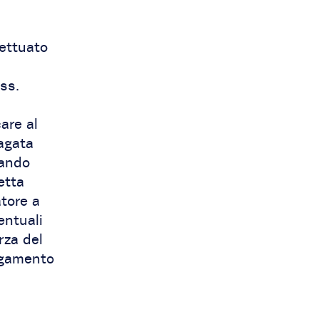
fettuato
ss.
care al
pagata
zando
etta
atore a
entuali
rza del
pagamento