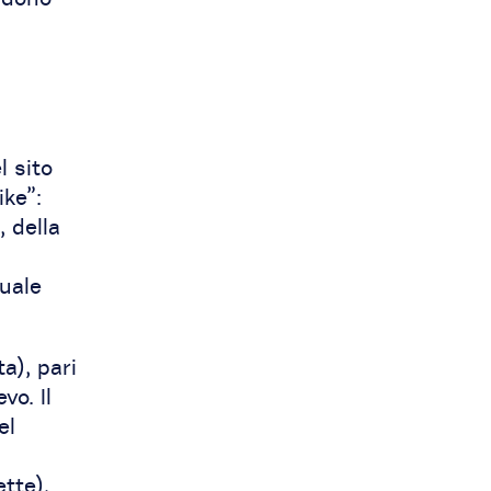
l sito
ike”:
, della
uale
a), pari
vo. Il
el
tte),