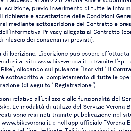
ne. L’accesso al Servizio Verona Bike è subordina
 iscrizione, previo inserimento di tutte le inform
i richieste e accettazione delle Condizioni Gener
rsi mediante sottoscrizione del Contratto e pre
dell’Informativa Privacy allegata al Contratto (co
di rilascio dei consensi ivi previsti).
 di Iscrizione. L’iscrizione può essere effettuata
ndosi al sito www.bikeverona.it o tramite l’app u
Bike”, cliccando sul pulsante “Iscriviti”. Il Contra
à sottoscritto al completamento di tutte le oper
trazione (di seguito “Registrazione”).
oni relative all’utilizzo e alle funzionalità del Ser
ike. Le modalità di utilizzo del Servizio Verona B
 costi sono resi noti tramite pubblicazione nel sit
 www.bikeverona.it e nell’app ufficiale “Verona Bi
gine a tal fine dedicate. Tali informazioni si int