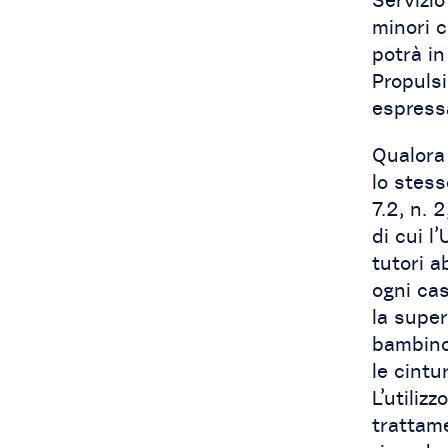
minori c
potrà in
Propulsi
espressa
Qualora 
lo stess
7.2, n. 
di cui l
tutori a
ogni cas
la super
bambino 
le cintu
L’utiliz
trattame