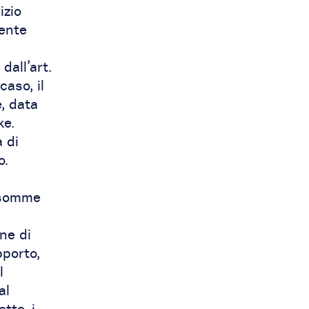
izio
mente
dall’art.
caso, il
, data
ke.
 di
o.
i somme
one di
pporto,
l
al
tte, i