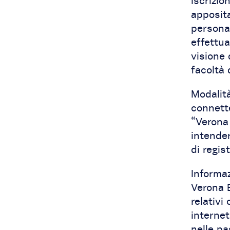
Iscrizio
apposita
personal
effettua
visione 
facoltà 
Modalità
connette
“Verona 
intender
di regis
Informazi
Verona B
relativi
internet
nelle pa