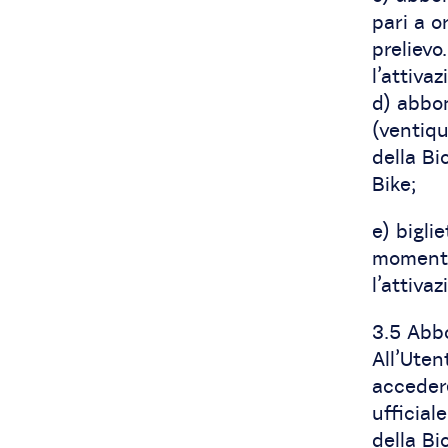
pari a 
prelievo
l’attiva
d) abbon
(ventiqu
della Bi
Bike;
e) bigli
momento 
l’attiva
3.5 Abbo
All’Uten
accedere
ufficial
della Bi