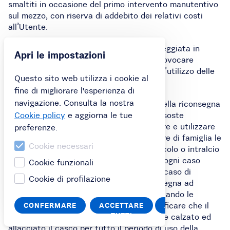
smaltiti in occasione del primo intervento manutentivo
sul mezzo, con riserva di addebito dei relativi costi
all’Utente.
3. assicurarsi che la Bicicletta sia parcheggiata in
Apri le impostazioni
modo stabile e sicuro, in modo da non provocare
intralcio o pericolo per altri utenti o per l’utilizzo delle
Questo sito web utilizza i cookie al
altre Biciclette.
fine di migliorare l'esperienza di
navigazione. Consulta la nostra
8.2 Dal momento del ritiro al momento della riconsegna
della Bicicletta, ivi compresa l’ipotesi di soste
Cookie policy
e aggiorna le tue
intermedie, l’Utente s’impegna a custodire e utilizzare
preferenze.
con la prudenza e diligenza del buon padre di famiglia le
Cookie necessari
Biciclette in modo da non costituire pericolo o intralcio
per la circolazione ed in modo che sia in ogni caso
Cookie funzionali
salvaguardata la sicurezza stradale. Nel caso di
Cookie di profilazione
Bicicletta con Seggiolino, l’Utente si impegna ad
assicurare il bambino al seggiolino allacciando le
cinture di sicurezza in dotazione e a verificare che il
CONFERMARE
ACCETTARE
ANNULLA
TUTTI
bambino trasportato abbia correttamente calzato ed
allacciato il casco per tutto il periodo di uso della