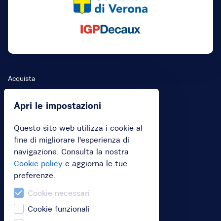
Acquista
Acquista un abbonamento
Apri le impostazioni
Acquista una gift card
Questo sito web utilizza i cookie al
Riscatta il tuo codice voucher
fine di migliorare l'esperienza di
navigazione. Consulta la nostra
Cookie policy
e aggiorna le tue
Informazioni
preferenze.
FAQ
Cookie necessari
Cookie funzionali
Tu