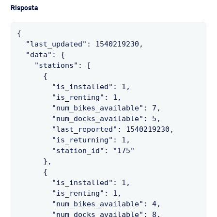
Risposta
{

  "last_updated": 1540219230,

  "data": {

    "stations": [

      {

        "is_installed": 1,

        "is_renting": 1,

        "num_bikes_available": 7,

        "num_docks_available": 5,

        "last_reported": 1540219230,

        "is_returning": 1,

        "station_id": "175"

      },

      {

        "is_installed": 1,

        "is_renting": 1,

        "num_bikes_available": 4,

        "num_docks_available": 8,
