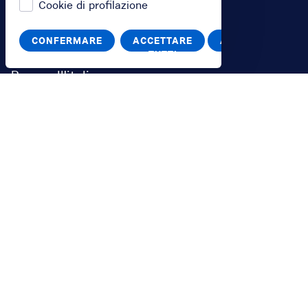
Cookie di profilazione
Accedi
CONFERMARE
ACCETTARE
ANNULLA
Switch to English
TUTTI
Passa all'italiano
Guida
Contattaci tramite chat, telefono
800 896 948
o e-mail
info@bikeverona.it
Il servizio
Termini e Condizioni
Penali