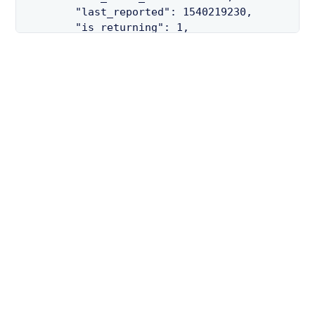
        "last_reported": 1540219230,

        "is_returning": 1,

        "station_id": "47"

      },

      {

        "is_installed": 1,

        "is_renting": 1,

        "num_bikes_available": 4,

        "num_docks_available": 9,

        "last_reported": 1540219230,

        "is_returning": 1,

        "station_id": "10"

      }

    ]

  }

}