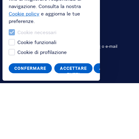
Switch to English
navigazione. Consulta la nostra
Passa all'italiano
Cookie policy
e aggiorna le tue
preferenze.
Cookie necessari
Guida
Cookie funzionali
Contattaci tramite chat, telefono
800 896 948
o e-mail
Cookie di profilazione
info@bikeverona.it
CONFERMARE
ACCETTARE
ANNULLA
TUTTI
Il servizio
Termini e Condizioni
Penali
Privacy Policy
Cookies