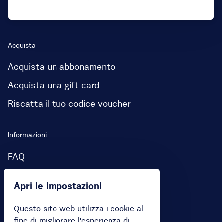
Acquista
Acquista un abbonamento
Acquista una gift card
Riscatta il tuo codice voucher
Informazioni
FAQ
Apri le impostazioni
Tu
Accedi
Questo sito web utilizza i cookie al
fine di migliorare l'esperienza di